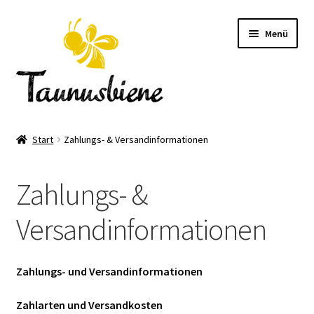
Zur
Zum
Menü
Navigation
Inhalt
springen
springen
Startseite
Start
Zahlungs- & Versandinformationen
Über uns
Zahlungs- &
Events 2026
Versandinformationen
Bienenvölker kaufen
Shop
Zahlungs- und Versandinformationen
Zahlarten und Versandkosten
Kontakt