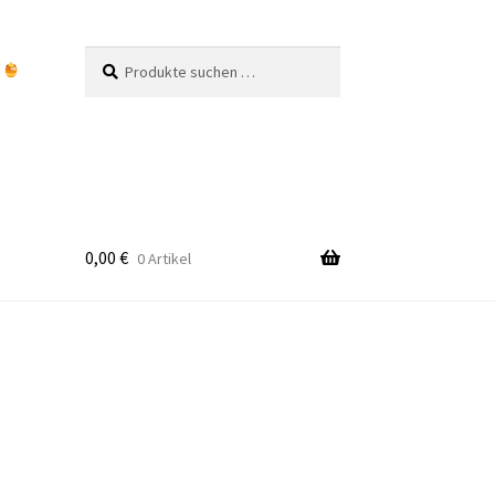
Suchen
Suchen
n
nach:
0,00
€
0 Artikel