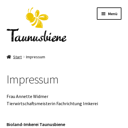
Zur
Zum
Menü
Navigation
Inhalt
springen
springen
Startseite
Start
Impressum
Über uns
Impressum
Events 2026
Bienenvölker kaufen
Frau Annette Widmer
Tierwirtschaftsmeisterin Fachrichtung Imkerei
Shop
Bioland-Imkerei Taunusbiene
Kontakt