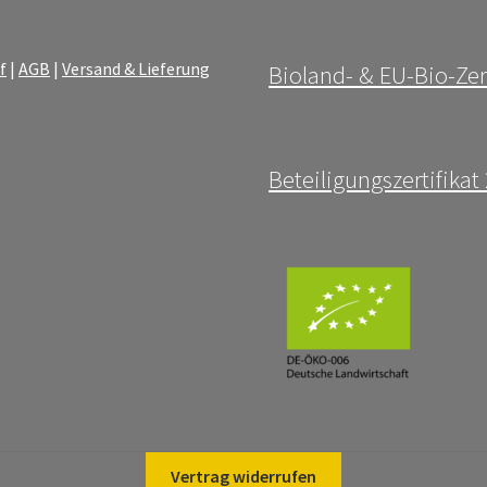
werden
f
|
AGB
|
Versand & Lieferung
Bioland- & EU-Bio-Zer
Beteiligungszertifika
Vertrag widerrufen