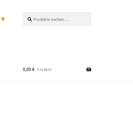
Suchen
Suchen
n
nach:
0,00
€
0 Artikel