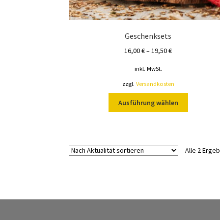
Geschenksets
16,00
€
–
19,50
€
inkl. MwSt.
zzgl.
Versandkosten
Dieses
Ausführung wählen
Produkt
weist
mehrere
Varianten
Alle 2 Erge
auf.
Die
Optionen
können
auf
der
Produktsei