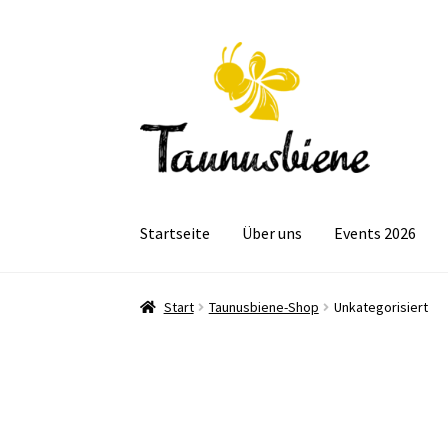
Zur
Zum
Navigation
Inhalt
springen
springen
Startseite
Über uns
Events 2026
Start
Taunusbiene-Shop
Unkategorisiert