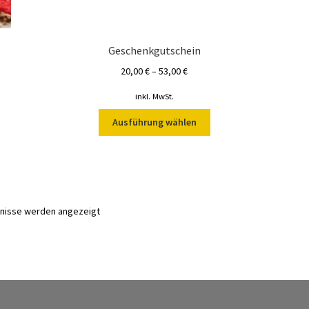
Geschenkgutschein
20,00
€
–
53,00
€
inkl. MwSt.
Dieses
Ausführung wählen
Produkt
weist
mehrere
Varianten
auf.
Die
Nach
bnisse werden angezeigt
Optionen
Aktualität
können
sortiert
auf
der
Produktseite
gewählt
te